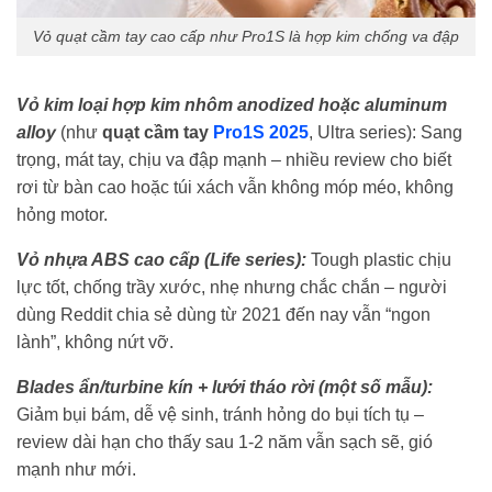
Vỏ quạt cầm tay cao cấp như Pro1S là hợp kim chống va đập
Vỏ kim loại hợp kim nhôm anodized hoặc aluminum
alloy
(như
quạt cầm tay
Pro1S 2025
, Ultra series): Sang
trọng, mát tay, chịu va đập mạnh – nhiều review cho biết
rơi từ bàn cao hoặc túi xách vẫn không móp méo, không
hỏng motor.
Vỏ nhựa ABS cao cấp (Life series):
Tough plastic chịu
lực tốt, chống trầy xước, nhẹ nhưng chắc chắn – người
dùng Reddit chia sẻ dùng từ 2021 đến nay vẫn “ngon
lành”, không nứt vỡ.
Blades ẩn/turbine kín + lưới tháo rời (một số mẫu):
Giảm bụi bám, dễ vệ sinh, tránh hỏng do bụi tích tụ –
review dài hạn cho thấy sau 1-2 năm vẫn sạch sẽ, gió
mạnh như mới.