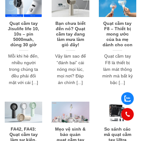
Quạt cầm tay
Bạn chưa biết
Quạt cầm tay
Jisulife life 10,
đến nó? Quạt
F8 – Thiết bị
10s – pin
cầm tay đang
mong ước
5000mah,
làm mưa làm
của ba mẹ
dùng 30 giờ
gió đây!
dành cho con
Mỗi khi hè đến,
Vậy làm sao để
Quạt cầm tay
nhiều người
“đánh bại” cái
F8 là thiết bị
trong chúng ta
nóng mọi lúc,
làm mát thông
đều phải đối
mọi nơi? Đáp
minh mà bất kỳ
mặt với cái [...]
án chính [...]
bậc [...]
FA42, FA43:
Mẹo vệ sinh &
So sánh các
Quạt cầm tay
bảo quản
mã quạt cầm
làm sự kiện,
quạt cầm tay
tay Ultra