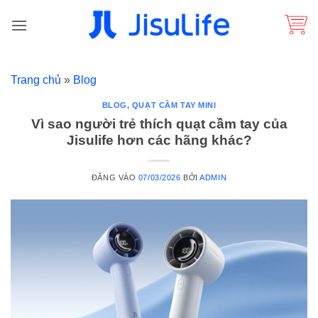
Bỏ
qua
nội
dung
Trang chủ
»
Blog
BLOG
,
QUẠT CẦM TAY MINI
Vì sao người trẻ thích quạt cầm tay của
Jisulife hơn các hãng khác?
ĐĂNG VÀO
07/03/2026
BỞI
ADMIN