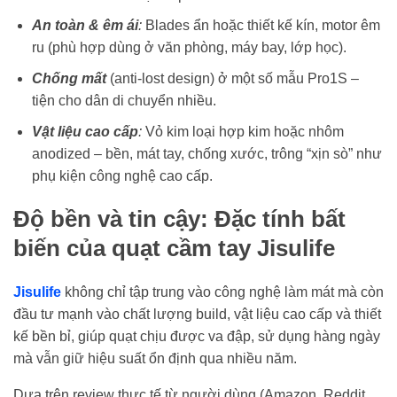
An toàn & êm ái
:
Blades ẩn hoặc thiết kế kín, motor êm
ru (phù hợp dùng ở văn phòng, máy bay, lớp học).
Chống mất
(anti-lost design) ở một số mẫu Pro1S –
tiện cho dân di chuyển nhiều.
Vật liệu cao cấp
:
Vỏ kim loại hợp kim hoặc nhôm
anodized – bền, mát tay, chống xước, trông “xịn sò” như
phụ kiện công nghệ cao cấp.
Độ bền và tin cậy: Đặc tính bất
biến của quạt cầm tay Jisulife
Jisulife
không chỉ tập trung vào công nghệ làm mát mà còn
đầu tư mạnh vào chất lượng build, vật liệu cao cấp và thiết
kế bền bỉ, giúp quạt chịu được va đập, sử dụng hàng ngày
mà vẫn giữ hiệu suất ổn định qua nhiều năm.
Dựa trên review thực tế từ người dùng (Amazon, Reddit,