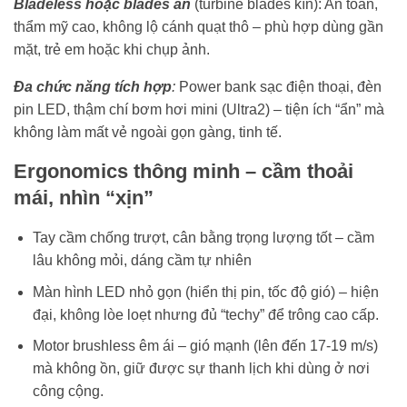
Bladeless hoặc blades ẩn
(turbine blades kín): An toàn,
thẩm mỹ cao, không lộ cánh quạt thô – phù hợp dùng gần
mặt, trẻ em hoặc khi chụp ảnh.
Đa chức năng tích hợp
:
Power bank sạc điện thoại, đèn
pin LED, thậm chí bơm hơi mini (Ultra2) – tiện ích “ẩn” mà
không làm mất vẻ ngoài gọn gàng, tinh tế.
Ergonomics thông minh – cầm thoải
mái, nhìn “xịn”
Tay cầm chống trượt, cân bằng trọng lượng tốt – cầm
lâu không mỏi, dáng cầm tự nhiên
Màn hình LED nhỏ gọn (hiển thị pin, tốc độ gió) – hiện
đại, không lòe loẹt nhưng đủ “techy” để trông cao cấp.
Motor brushless êm ái – gió mạnh (lên đến 17-19 m/s)
mà không ồn, giữ được sự thanh lịch khi dùng ở nơi
công cộng.