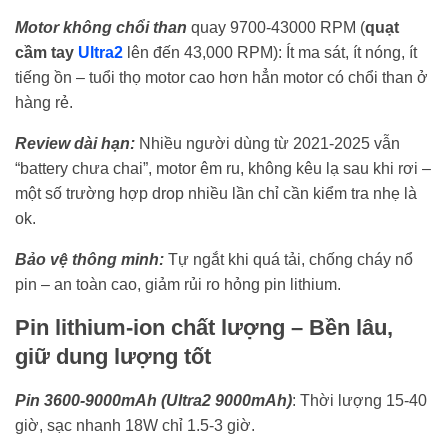
Motor không chổi than
quay 9700-43000 RPM (
quạt
cầm tay
Ultra2
lên đến 43,000 RPM): Ít ma sát, ít nóng, ít
tiếng ồn – tuổi thọ motor cao hơn hẳn motor có chổi than ở
hàng rẻ.
Review dài hạn:
Nhiều người dùng từ 2021-2025 vẫn
“battery chưa chai”, motor êm ru, không kêu lạ sau khi rơi –
một số trường hợp drop nhiều lần chỉ cần kiểm tra nhẹ là
ok.
Bảo vệ thông minh:
Tự ngắt khi quá tải, chống cháy nổ
pin – an toàn cao, giảm rủi ro hỏng pin lithium.
Pin lithium-ion chất lượng – Bền lâu,
giữ dung lượng tốt
Pin 3600-9000mAh (Ultra2 9000mAh)
: Thời lượng 15-40
giờ, sạc nhanh 18W chỉ 1.5-3 giờ.