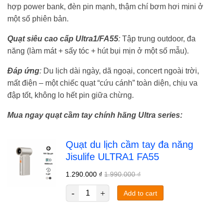
hợp power bank, đèn pin mạnh, thậm chí bơm hơi mini ở
một số phiên bản.
Quạt siêu cao cấp Ultra1/FA55
:
Tập trung outdoor, đa
năng (làm mát + sấy tóc + hút bụi mịn ở một số mẫu).
Đáp ứng
:
Du lịch dài ngày, dã ngoại, concert ngoài trời,
mất điện – một chiếc quạt “cứu cánh” toàn diện, chịu va
đập tốt, không lo hết pin giữa chừng.
Mua ngay quạt cầm tay chính hãng Ultra series:
Quạt du lịch cầm tay đa năng
Jisulife ULTRA1 FA55
1.290.000
₫
1.990.000
₫
Add to cart