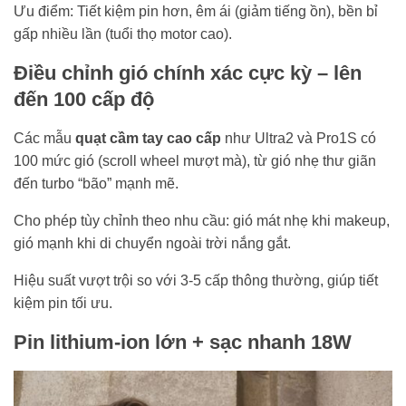
Ưu điểm: Tiết kiệm pin hơn, êm ái (giảm tiếng ồn), bền bỉ
gấp nhiều lần (tuổi thọ motor cao).
Điều chỉnh gió chính xác cực kỳ – lên
đến 100 cấp độ
Các mẫu
quạt cầm tay cao cấp
như Ultra2 và Pro1S có
100 mức gió (scroll wheel mượt mà), từ gió nhẹ thư giãn
đến turbo “bão” mạnh mẽ.
Cho phép tùy chỉnh theo nhu cầu: gió mát nhẹ khi makeup,
gió mạnh khi di chuyển ngoài trời nắng gắt.
Hiệu suất vượt trội so với 3-5 cấp thông thường, giúp tiết
kiệm pin tối ưu.
Pin lithium-ion lớn + sạc nhanh 18W