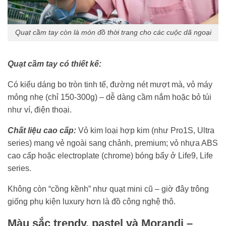
Quạt cầm tay còn là món đồ thời trang cho các cuộc dã ngoại
Quạt cầm tay có thiết kế:
Có kiểu dáng bo tròn tinh tế, đường nét mượt mà, vỏ máy
mỏng nhẹ (chỉ 150-300g) – dễ dàng cầm nắm hoặc bỏ túi
như ví, điện thoại.
Chất liệu cao cấp:
Vỏ kim loại hợp kim (như Pro1S, Ultra
series) mang vẻ ngoài sang chảnh, premium; vỏ nhựa ABS
cao cấp hoặc electroplate (chrome) bóng bẩy ở Life9, Life
series.
Không còn “cồng kềnh” như quạt mini cũ – giờ đây trông
giống phụ kiện luxury hơn là đồ công nghệ thô.
Màu sắc trendy, pastel và Morandi –