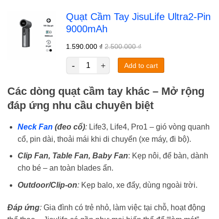
Quạt Cầm Tay JisuLife Ultra2-Pin
9000mAh
1.590.000
₫
2.500.000
₫
Add to cart
Các dòng quạt cầm tay khác – Mở rộng
đáp ứng nhu cầu chuyên biệt
Neck Fan
(đeo cổ)
:
Life3, Life4, Pro1 – gió vòng quanh
cổ, pin dài, thoải mái khi di chuyển (xe máy, đi bộ).
Clip Fan, Table Fan, Baby Fan
: Kẹp nôi, để bàn, dành
cho bé – an toàn blades ẩn.
Outdoor/Clip-on
:
Kẹp balo, xe đẩy, dùng ngoài trời.
Đáp ứng
:
Gia đình có trẻ nhỏ, làm việc tại chỗ, hoạt động