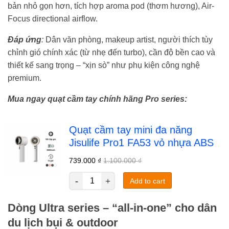
bản nhỏ gọn hơn, tích hợp aroma pod (thơm hương), Air-
Focus directional airflow.
Đáp ứng
:
Dân văn phòng, makeup artist, người thích tùy
chỉnh gió chính xác (từ nhẹ đến turbo), cần độ bền cao và
thiết kế sang trọng – “xịn sò” như phụ kiện công nghệ
premium.
Mua ngay quạt cầm tay chính hãng Pro series:
Quạt cầm tay mini đa năng
Jisulife Pro1 FA53 vỏ nhựa ABS
739.000
₫
1.100.000
₫
Add to cart
Dòng Ultra series – “all-in-one” cho dân
du lịch bụi & outdoor