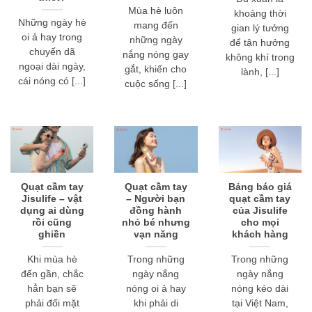
Mùa hè luôn
khoảng thời
Những ngày hè
mang đến
gian lý tưởng
oi ả hay trong
những ngày
để tận hưởng
chuyến dã
nắng nóng gay
không khí trong
ngoại dài ngày,
gắt, khiến cho
lành, [...]
cái nóng có [...]
cuộc sống [...]
Quạt cầm tay
Quạt cầm tay
Bảng báo giá
Jisulife – vật
– Người bạn
quạt cầm tay
dụng ai dùng
đồng hành
của Jisulife
rồi cũng
nhỏ bé nhưng
cho mọi
ghiền
vạn năng
khách hàng
Khi mùa hè
Trong những
Trong những
đến gần, chắc
ngày nắng
ngày nắng
hẳn bạn sẽ
nóng oi ả hay
nóng kéo dài
phải đối mặt
khi phải di
tại Việt Nam,