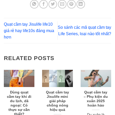
Quạt cầm tay Jisulife life10
So sánh các mã quạt cầm tay
giá rẻ hay life10s đáng mua
Life Series, loại nào tốt nhất?
hơn
RELATED POSTS
Dùng quạt
Quạt cầm tay
Quạt cầm tay
cầm tay khi đi
Jisulife mini
– Phụ kiện du
du lịch, dã
giải pháp
xuân 2025
ngoại: Có
chống nóng
hoàn hảo
thực sự cần
hiệu quả
thiết?
Du xuân là