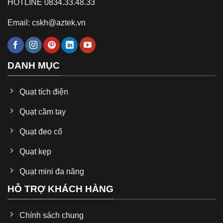
HOTLINE 0834.33.48.33
Email: cskh@aztek.vn
DANH MỤC
Quạt tích điện
Quạt cầm tay
Quạt đeo cổ
Quạt kẹp
Quạt mini đa năng
HỖ TRỢ KHÁCH HÀNG
Chính sách chung