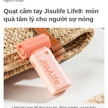
người nhận.
Quạt cầm tay Jisulife Life9: món
quà tâm lý cho người sợ nóng
Life9 phù hợp để tặng bạn bè, đồng nghiệp, người thân