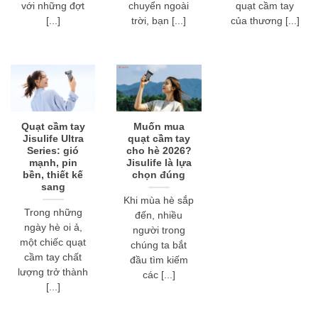
với những đợt
chuyển ngoài
quạt cầm tay
[...]
trời, bạn [...]
của thương [...]
Quạt cầm tay
Muốn mua
Jisulife Ultra
quạt cầm tay
Series: gió
cho hè 2026?
mạnh, pin
Jisulife là lựa
bền, thiết kế
chọn đúng
sang
Khi mùa hè sắp
Trong những
đến, nhiều
ngày hè oi ả,
người trong
một chiếc quạt
chúng ta bắt
cầm tay chất
đầu tìm kiếm
lượng trở thành
các [...]
[...]