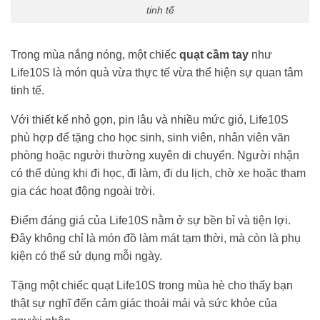
tinh tế
Trong mùa nắng nóng, một chiếc
quạt cầm tay
như
Life10S là món quà vừa thực tế vừa thể hiện sự quan tâm
tinh tế.
Với thiết kế nhỏ gọn, pin lâu và nhiều mức gió, Life10S
phù hợp để tặng cho học sinh, sinh viên, nhân viên văn
phòng hoặc người thường xuyên di chuyển. Người nhận
có thể dùng khi đi học, đi làm, đi du lịch, chờ xe hoặc tham
gia các hoạt động ngoài trời.
Điểm đáng giá của Life10S nằm ở sự bền bỉ và tiện lợi.
Đây không chỉ là món đồ làm mát tạm thời, mà còn là phụ
kiện có thể sử dụng mỗi ngày.
Tặng một chiếc quạt Life10S trong mùa hè cho thấy bạn
thật sự nghĩ đến cảm giác thoải mái và sức khỏe của