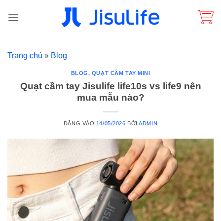
Bỏ
qua
nội
dung
Trang chủ
»
Blog
BLOG
,
QUẠT CẦM TAY MINI
Quạt cầm tay Jisulife life10s vs life9 nên
mua mẫu nào?
ĐĂNG VÀO
14/05/2026
BỞI
ADMIN