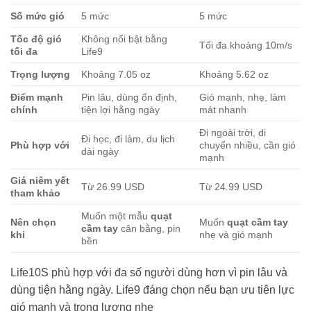
Số mức gió
5 mức
5 mức
Tốc độ gió
Không nổi bật bằng
Tối đa khoảng 10m/s
tối đa
Life9
Trọng lượng
Khoảng 7.05 oz
Khoảng 5.62 oz
Điểm mạnh
Pin lâu, dùng ổn định,
Gió mạnh, nhẹ, làm
chính
tiện lợi hằng ngày
mát nhanh
Đi ngoài trời, di
Đi học, đi làm, du lịch
Phù hợp với
chuyển nhiều, cần gió
dài ngày
mạnh
Giá niêm yết
Từ 26.99 USD
Từ 24.99 USD
tham khảo
Muốn một mẫu
quạt
Nên chọn
Muốn
quạt cầm tay
cầm tay
cân bằng, pin
khi
nhẹ và gió mạnh
bền
Life10S phù hợp với đa số người dùng hơn vì pin lâu và
dùng tiện hằng ngày. Life9 đáng chọn nếu bạn ưu tiên lực
gió mạnh và trọng lượng nhẹ