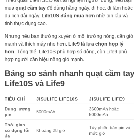
Theo quan điểm SEO và trải nghiệm người dùng, nếu bạn
mua
quạt cầm tay
để dùng hằng ngày, đi học, đi làm hoặc
du lịch dài ngày,
Life10S đáng mua hơn
nhờ pin lâu và
tính thực dụng cao.
Nhưng nếu bạn thường xuyên ở môi trường nóng, cần gió
mạnh và thích máy nhẹ hơn,
Life9 là lựa chọn hợp lý
hơn
. Tổng thể, Life10S phù hợp số đông, còn Life9 phù
hợp người cần hiệu năng gió mạnh.
Bảng so sánh nhanh quạt cầm tay
Life10S và Life9
TIÊU CHÍ
JISULIFE LIFE10S
JISULIFE LIFE9
Dung lượng
3600mAh hoặc
5000mAh
pin
5000mAh
Thời gian
Tùy phiên bản pin và
sử dụng tối
Khoảng 28 giờ
mức gió
đa