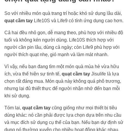
So với nhiều món quà trang trí hoặc khó sử dụng lâu dài,
quạt cầm tay
Life10S và Life9 có tính ứng dụng cao hơn.
Cả hai đều nhỏ gọn, dễ mang theo, phù hợp với nhiều độ
tuổi và không kén người dùng. Life10S thích hợp với
người cần pin lâu, dùng cả ngày; còn Life9 phù hợp với
người thích quạt nhẹ, gió mạnh và làm mát nhanh.
Vì vậy, nếu bạn đang tìm một món quà mùa hè vừa hữu
ích, vừa thể hiện sự tinh tế,
quạt cầm tay
Jisulife là lựa
chọn rất đáng mua. Món quà này không quá phô trương,
nhưng lại đủ thiết thực để người nhận nhớ đến bạn mỗi
khi sử dụng.
Tóm lại,
quạt cầm tay
cũng giống như mọi thiết bị tiêu
dùng khác: nó cần phải được lựa chọn dựa trên nhu cầu
và mục đích sử dụng cụ thể của bạn. Nếu bạn dự định sử
dụng nó thường xuyên cho nhiều hoạt động khác nhau,