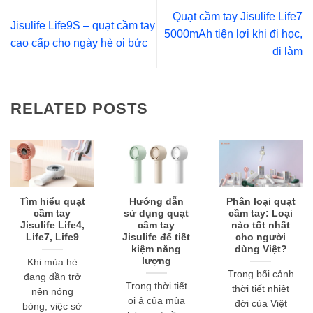
Quạt cầm tay Jisulife Life7
Jisulife Life9S – quạt cầm tay
5000mAh tiện lợi khi đi học,
cao cấp cho ngày hè oi bức
đi làm
RELATED POSTS
Tìm hiểu quạt
Hướng dẫn
Phân loại quạt
cầm tay
sử dụng quạt
cầm tay: Loại
Jisulife Life4,
cầm tay
nào tốt nhất
Life7, Life9
Jisulife để tiết
cho người
kiệm năng
dùng Việt?
lượng
Khi mùa hè
Trong bối cảnh
đang dần trở
Trong thời tiết
thời tiết nhiệt
nên nóng
oi ả của mùa
đới của Việt
bỏng, việc sở