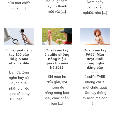
hè, quạt cầm
Nam ngày
hữu một chiếc
tay trở thành
càng khắc
quạt [...]
một vật [...]
nghiệt, nhu [...]
3 mã quạt cầm
Quạt cầm tay
Quạt cầm tay
tay 100 cấp
Jisulife chống
FA55: Màn
độ gió của
nóng hiệu
rượt đuổi
nhà Jisulife
quả cho mùa
công nghệ
hè 2026
đẳng cấp
Bạn đã từng
Khi mùa hè
Jisulife FA55
nghe hay sử
đến gần, với
không chỉ là
dụng qua
những đợt
một chiếc quạt
những chiếc
nắng nóng kéo
cầm tay thông
quạt cầm tay
dài, chắc chắn
thường mà còn
100 cấp [...]
bạn [...]
là [...]