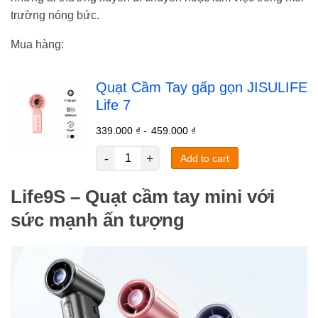
trường nóng bức.
Mua hàng:
Quạt Cầm Tay gấp gọn JISULIFE
Life 7
339.000
₫
-
459.000
₫
Add to cart
Life9S – Quạt cầm tay mini với
sức mạnh ấn tượng