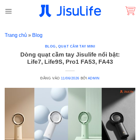
Bỏ
qua
nội
dung
Trang chủ
»
Blog
BLOG
,
QUẠT CẦM TAY MINI
Dòng quạt cầm tay Jisulife nổi bật:
Life7, Life9S, Pro1 FA53, FA43
ĐĂNG VÀO
11/06/2026
BỞI
ADMIN