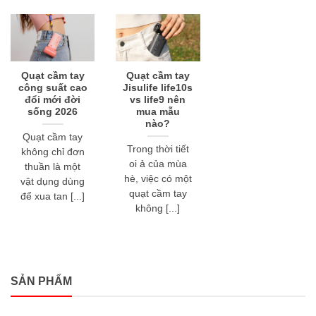
Quạt cầm tay
Quạt cầm tay
công suất cao
Jisulife life10s
đổi mới đời
vs life9 nên
sống 2026
mua mẫu
nào?
Quạt cầm tay
Trong thời tiết
không chỉ đơn
oi ả của mùa
thuần là một
hè, việc có một
vật dụng dùng
quạt cầm tay
để xua tan [...]
không [...]
SẢN PHẨM