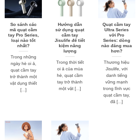
So sánh các
Hướng dẫn
Quạt cầm tay
mã quạt cầm
sử dụng quạt
Ultra Series
tay Pro Series,
cầm tay
với Pro
loại nào tốt
Jisulife để tiết
Series: dòng
nhất?
kiệm năng
nào đáng mua
lượng
hơn?
Trong những
Trong thời tiết
Thương hiệu
ngày hè oi ả,
oi ả của mùa
Jisulife, với
quạt cầm tay
hè, quạt cầm
danh tiếng
trở thành một
tay trở thành
vững mạnh
vật dụng thiết
một vật [...]
trong lĩnh vực
[...]
quạt cầm tay,
đã [...]