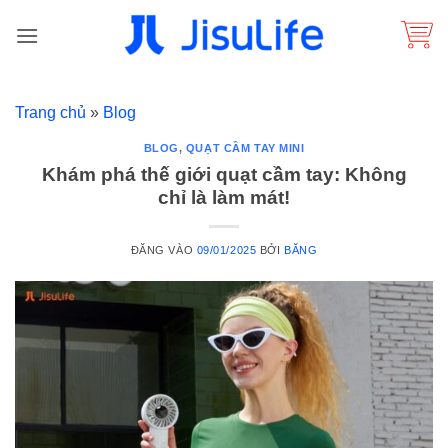
Bỏ
qua
nội
dung
Trang chủ
»
Blog
BLOG
,
QUẠT CẦM TAY MINI
Khám phá thế giới quạt cầm tay: Không
chỉ là làm mát!
ĐĂNG VÀO
09/01/2025
BỞI
BĂNG