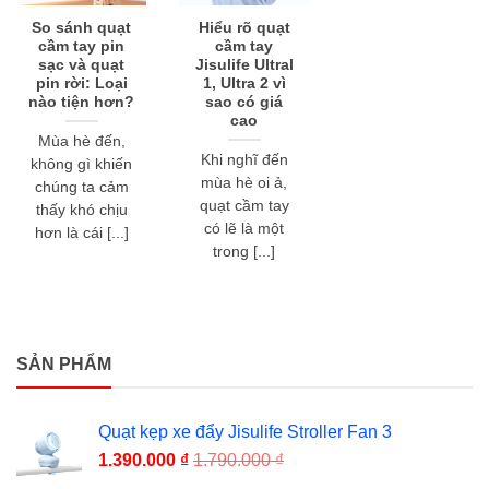
So sánh quạt
Hiểu rõ quạt
cầm tay pin
cầm tay
sạc và quạt
Jisulife Ultral
pin rời: Loại
1, Ultra 2 vì
nào tiện hơn?
sao có giá
cao
Mùa hè đến,
Khi nghĩ đến
không gì khiến
mùa hè oi ả,
chúng ta cảm
quạt cầm tay
thấy khó chịu
có lẽ là một
hơn là cái [...]
trong [...]
SẢN PHẨM
Quạt kẹp xe đẩy Jisulife Stroller Fan 3
1.390.000
₫
1.790.000
₫