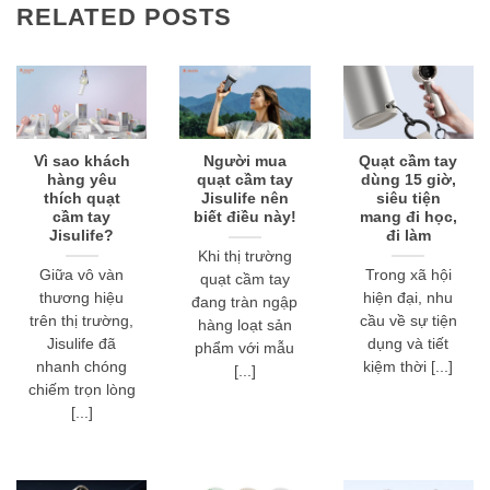
RELATED POSTS
Vì sao khách
Người mua
Quạt cầm tay
hàng yêu
quạt cầm tay
dùng 15 giờ,
thích quạt
Jisulife nên
siêu tiện
cầm tay
biết điều này!
mang đi học,
Jisulife?
đi làm
Khi thị trường
Giữa vô vàn
Trong xã hội
quạt cầm tay
thương hiệu
hiện đại, nhu
đang tràn ngập
trên thị trường,
cầu về sự tiện
hàng loạt sản
Jisulife đã
dụng và tiết
phẩm với mẫu
nhanh chóng
kiệm thời [...]
[...]
chiếm trọn lòng
[...]