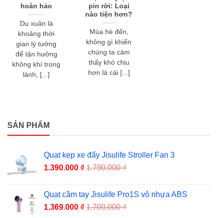
hoàn hảo
pin rời: Loại
nào tiện hơn?
Du xuân là
Mùa hè đến,
khoảng thời
không gì khiến
gian lý tưởng
chúng ta cảm
để tận hưởng
thấy khó chịu
không khí trong
hơn là cái [...]
lành, [...]
SẢN PHẨM
Quạt kẹp xe đẩy Jisulife Stroller Fan 3
1.390.000
₫
1.790.000
₫
Quạt cầm tay Jisulife Pro1S vỏ nhựa ABS
1.369.000
₫
1.700.000
₫