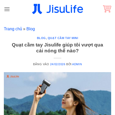
Bỏ
qua
nội
dung
Trang chủ
»
Blog
BLOG
,
QUẠT CẦM TAY MINI
Quạt cầm tay Jisulife giúp tôi vượt qua
cái nóng thế nào?
ĐĂNG VÀO
24/02/2026
BỞI
ADMIN