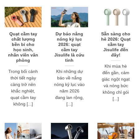
Quạt cầm tay
Dự báo nắng
Sẵn sàng cho
chất lượng
nóng kỷ lục
hè 2026: Quạt
bền bỉ cho
2026: quạt
cầm tay
học sinh,
cầm tay
Jisulife đến
nhân viên văn
Jisulife là cứu
đây!
phòng
tinh
Khi mùa hè
Trong bối cảnh
Khi những dự
đến gần, cảm
thời tiết ngày
báo về nắng
giác ngột ngạt
càng trở nên
nóng kỷ lục vào
và nóng bức
khắc nghiệt,
năm 2026
không chỉ gói
quạt cầm tay
đang lan rộng,
[...]
không [...]
[...]