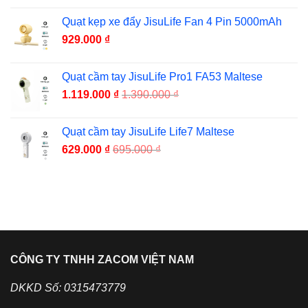
Quạt kẹp xe đẩy JisuLife Fan 4 Pin 5000mAh
929.000
₫
Quạt cầm tay JisuLife Pro1 FA53 Maltese
1.119.000
₫
1.390.000
₫
Quạt cầm tay JisuLife Life7 Maltese
629.000
₫
695.000
₫
CÔNG TY TNHH ZACOM VIỆT NAM
DKKD Số: 0315473779