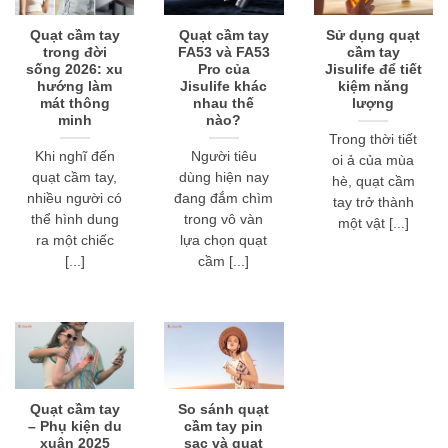
Quạt cầm tay
Quạt cầm tay
Sử dụng quạt
trong đời
FA53 và FA53
cầm tay
sống 2026: xu
Pro của
Jisulife để tiết
hướng làm
Jisulife khác
kiệm năng
mát thông
nhau thế
lượng
minh
nào?
Trong thời tiết
Khi nghĩ đến
Người tiêu
oi ả của mùa
quạt cầm tay,
dùng hiện nay
hè, quạt cầm
nhiều người có
đang đắm chìm
tay trở thành
thể hình dung
trong vô vàn
một vật [...]
ra một chiếc
lựa chọn quạt
[...]
cầm [...]
Quạt cầm tay
So sánh quạt
– Phụ kiện du
cầm tay pin
xuân 2025
sạc và quạt