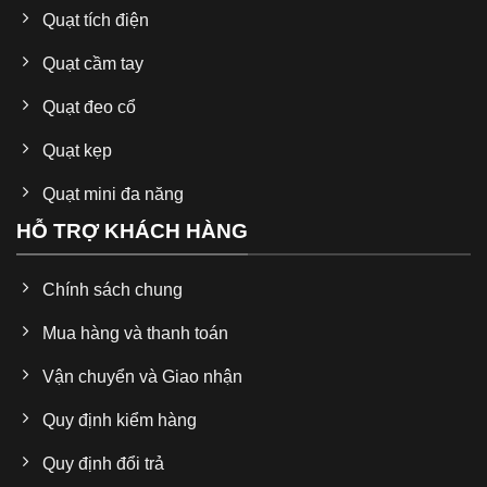
Quạt tích điện
Người dùng gia đình
: Có thể sử dụng trong phòng
ngủ, phòng khách hoặc nhà bếp để làm dịu không khí
Quạt cầm tay
trong những ngày nóng bức.
Quạt đeo cổ
Thông số kỹ thuật cơ bản
Quạt kẹp
Thương hiệu
: JISULIFE
Quạt mini đa năng
Model
: FA28
HỖ TRỢ KHÁCH HÀNG
Màu sắc
: Nâu / Trắng / Hồng
Chính sách chung
Kích thước
: 144L x 34W x 204H mm
Mua hàng và thanh toán
Trọng lượng
: 240g
Vận chuyển và Giao nhận
Độ ồn
: 40 dB
Loại pin
: Lithium-Ion
Quy định kiểm hàng
Dung lượng pin
: 4500mAh
Quy định đổi trả