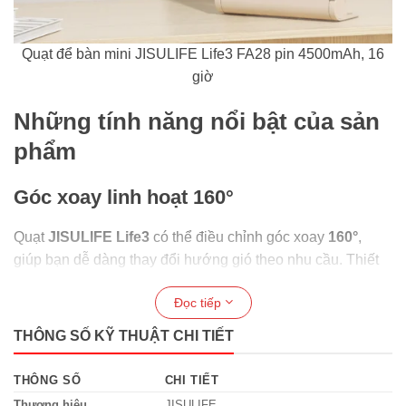
Quạt để bàn mini JISULIFE Life3 FA28 pin 4500mAh, 16
giờ
Những tính năng nổi bật của sản
phẩm
Góc xoay linh hoạt 160°
Quạt
JISULIFE Life3
có thể điều chỉnh góc xoay
160°
,
giúp bạn dễ dàng thay đổi hướng gió theo nhu cầu. Thiết
kế này giúp luồng khí phân tán rộng hơn, mang lại cảm
Đọc tiếp
giác mát mẻ thoải mái dù bạn đang ngồi làm việc, thư giãn
hay ngủ.
THÔNG SỐ KỸ THUẬT CHI TIẾT
Pin sạc dung lượng lớn – Hoạt động lên
THÔNG SỐ
CHI TIẾT
đến 16 giờ
Thương hiệu
JISULIFE