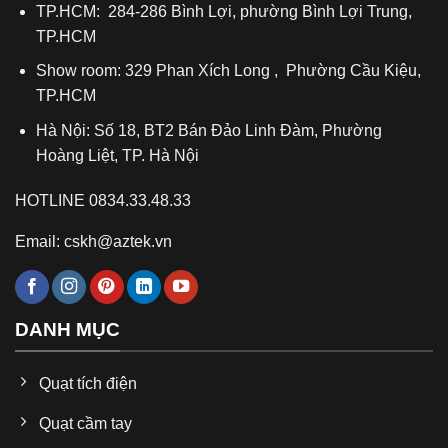
TP.HCM: 284-286 Bình Lợi, phường Bình Lợi Trung,
Tên sản phẩm:
Quạt Để Bàn Jisulife Pro3 – Không
TP.HCM
Cánh – Lọc Không Khí – Màn Hình LED
Show room: 329 Phan Xích Long , Phường Cầu Kiệu,
Mã sản phẩm: Pro3
TP.HCM
Dung lượng pin: 10.000mAh
Hà Nội: Số 18, BT2 Bán Đảo Linh Đàm, Phường
Tốc độ gió tối đa: 5.6 m/s
Hoàng Liệt, TP. Hà Nội
Công suất hoạt động: 16W Max
HOTLINE 0834.33.48.33
Thời gian sạc: 4–5 giờ
Email: cskh@aztek.vn
Thời gian sử dụng: 1.5–9 giờ (tùy chế độ)
Nguồn vào: 5V-2A / 9V-2A / 12V-1.5A
Tính năng: 100 mức gió, lọc không khí, đèn LED, hẹn
DANH MỤC
giờ
Quạt tích điện
Tại sao lựa chọn Quạt Để Bàn
Quạt cầm tay
Jisulife Pro3 – Không Cánh – Lọc