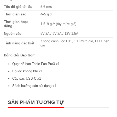
cầu. Dù là gió nhẹ ban đêm hay gió mạnh ban ngày,
Tốc độ gió tối đa
5.6 m/s
Jisulife Pro3 đều đáp ứng hoàn hảo.
Thời gian sạc
4–5 giờ
Thời gian hoạt
Góc xoay linh hoạt – Phủ rộng không
1.5–9 giờ (tùy mức gió)
động
gian làm mát
Nguồn vào
5V-2A / 9V-2A / 12V-1.5A
Không cánh, lọc H11, 100 mức gió, LED, hẹn
Khả năng
xoay tự động trái-phải
, điều chỉnh thủ công
Tính năng đặc biệt
giờ
lên-xuống giúp luồng gió lan tỏa đều khắp không gian. Dù
Đóng Gói Bao Gồm
đặt ở đâu trên bàn, bạn vẫn cảm nhận được làn gió dễ
chịu mà không cần thay đổi vị trí quạt.
Quạt để bàn Table Fan Pro3 x1
Bộ lọc không khí x1
Đèn LED và ánh sáng môi trường – Tối
Cáp sạc USB-C x1
ưu không gian sống
Sách hướng dẫn sử dụng x1
Không chỉ là quạt,
Jisulife Pro3
còn tích hợp
đèn LED
hiển thị
thông minh và
đèn ambient nhiều màu
. Đây là
SẢN PHẨM TƯƠNG TỰ
sự bổ sung tinh tế, tăng thêm tính thẩm mỹ cho góc làm
việc hoặc phòng ngủ.