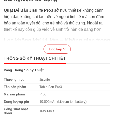
Quạt Để Bàn Jisulife Pro3
sở hữu thiết kế không cánh
hiện đại, không chỉ tạo nên vẻ ngoài tinh tế mà còn đảm
bảo an toàn tuyệt đối cho trẻ nhỏ và thú cưng. Ngoài ra,
thiết kế này còn giúp việc vệ sinh trở nên dễ dàng hơn.
Lọc không khí 11 lớp – Không gian trong
lành mỗi ngày
Đọc tiếp
THÔNG SỐ KỸ THUẬT CHI TIẾT
Tích hợp bộ lọc không khí 11 cấp, quạt không chỉ thổi gió
mát mà còn hỗ trợ loại bỏ bụi mịn và tạp chất trong không
Bảng Thông Số Kỹ Thuật
khí. Đây là điểm cộng cực lớn trong môi trường sống đô thị
nhiều ô nhiễm.
Thương hiệu
Jisulife
Tên sản phẩm
Table Fan Pro3
Gió mạnh 100 mức điều chỉnh – Cá nhân
Mã sản phẩm
Pro3
hóa tối đa
Dung lượng pin
10.000mAh (Lithium-ion battery)
Sản phẩm cho phép tùy chỉnh tới
100 mức gió
với cơ chế
Công suất hoạt
16W MAX
động
điều chỉnh vô cấp, mang lại cảm giác mát mẻ đúng nhu