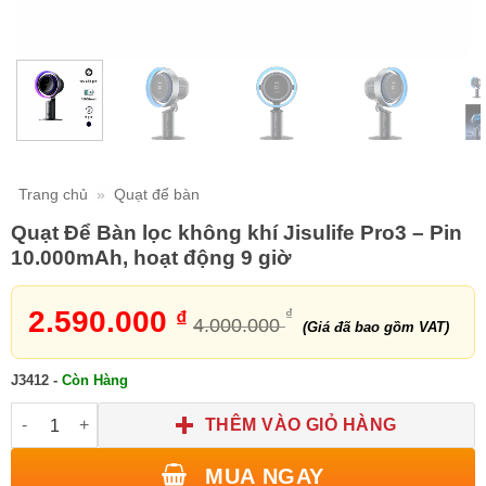
Trang chủ
»
Quạt để bàn
Quạt Để Bàn lọc không khí Jisulife Pro3 – Pin
10.000mAh, hoạt động 9 giờ
2.590.000
₫
₫
4.000.000
(Giá đã bao gồm VAT)
J3412
-
Còn Hàng
Quạt Để Bàn lọc không khí Jisulife Pro3 số lượng
THÊM VÀO GIỎ HÀNG
MUA NGAY