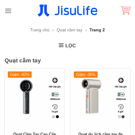
Bỏ
qua
nội
dung
Trang chủ
»
Quạt cầm tay
»
Trang 2
LỌC
Quạt cầm tay
Giảm -42%
Giảm -35%
Quạt Cầm Tay Cao Cấp
Quạt du lịch cầm tay đa