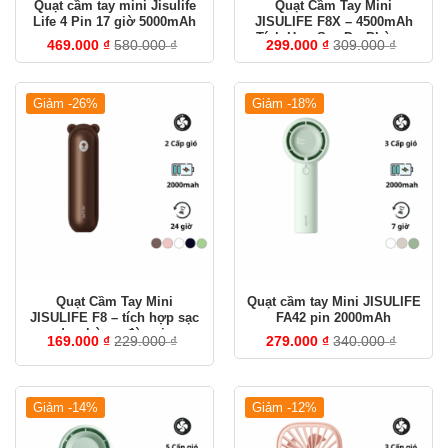
Quạt cầm tay mini Jisulife
Quạt Cầm Tay Mini
Life 4 Pin 17 giờ 5000mAh
JISULIFE F8X – 4500mAh
Tích Hợp Sạc Dự Phòng,
469.000
₫
580.000
₫
299.000
₫
309.000
₫
Đèn Pin Siêu Sáng
Giảm -26%
Giảm -18%
Quạt Cầm Tay Mini
Quạt cầm tay Mini JISULIFE
JISULIFE F8 – tích hợp sạc
FA42 pin 2000mAh
dự phòng, đèn pin
169.000
₫
229.000
₫
279.000
₫
340.000
₫
Giảm -14%
Giảm -12%