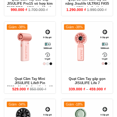
JISULIFE Pro1S vỏ hợp kim
năng Jisulife ULTRA1 FA55
FA53 PRO – 18W, pin 15 giờ,
– quạt 18W, pin 6 giờ, bơm
990.000
₫
1.700.000
₫
1.290.000
₫
1.990.000
₫
sạc nhanh, có đèn led
hơi, thổi bụi
Giảm -38%
Giảm -38%
Quạt Cầm Tay Mini
Quạt Cầm Tay gấp gọn
JISULIFE Life9 Pin
JISULIFE Life 7
5000mAh – 5 cấp gió, pin 18
Khoản
529.000
₫
850.000
₫
339.000
₫
–
459.000
₫
giờ
giá:
từ
339.00
đến
Giảm -34%
Giảm -18%
459.00