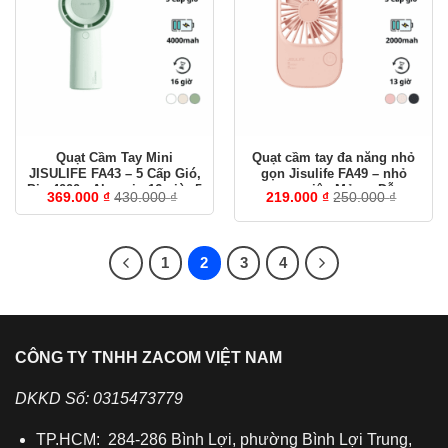
Quạt Cầm Tay Mini
Quạt cầm tay đa năng nhỏ
JISULIFE FA43 – 5 Cấp Gió,
gọn Jisulife FA49 – nhỏ
Pin 4000mAh – pin 16 giờ, 5
gọn, siêu Mỏng, Dễ
369.000
₫
430.000
₫
219.000
₫
250.000
₫
cấp độ gió
Thương, pin 13 giờ
1
2
3
4
CÔNG TY TNHH ZACOM VIỆT NAM
DKKD Số: 0315473779
TP.HCM: 284-286 Bình Lợi, phường Bình Lợi Trung,