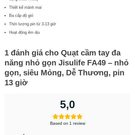
JISULIFE cho phép bạn tùy chỉnh mức độ thoải mái của
Thiết kế mảnh mai
mình. Dù bạn thích làn gió nhẹ nhàng hay luồng không khí
Ba cấp độ gió
mạnh mẽ hơn, chỉ cần chọn tốc độ phù hợp với nhu cầu
Thời lượng pin từ 3-13 giờ
của bạn. Tính năng này đảm bảo bạn luôn mát mẻ và thoải
mái trong mọi tình huống, dù bạn đang làm việc tại bàn làm
Hoạt động êm dịu
việc hay tham gia các hoạt động ngoài trời.
1 đánh giá cho
Quạt cầm tay đa
năng nhỏ gọn Jisulife FA49 – nhỏ
gọn, siêu Mỏng, Dễ Thương, pin
13 giờ
5,0
Based on 1 review