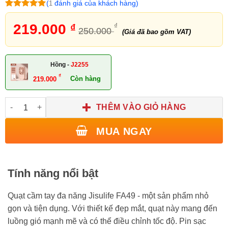
(
đánh giá của khách hàng)
1
5
1
trên 5
dựa trên
219.000
₫
₫
250.000
đánh giá
(Giá đã bao gồm VAT)
Hồng -
J2255
₫
Còn hàng
219.000
THÊM VÀO GIỎ HÀNG
MUA NGAY
Tính năng nổi bật
Quạt cầm tay đa năng Jisulife FA49 - một sản phẩm nhỏ
gọn và tiện dụng. Với thiết kế đẹp mắt, quạt này mang đến
luồng gió mạnh mẽ và có thể điều chỉnh tốc độ. Pin sạc