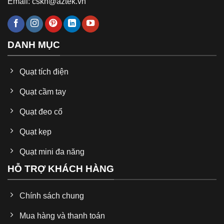
Email: cskh@aztek.vn
DANH MỤC
Quạt tích điện
Quạt cầm tay
Quạt đeo cổ
Quạt kẹp
Quạt mini đa năng
HỖ TRỢ KHÁCH HÀNG
Chính sách chung
Quạt cầm tay đa năng nhỏ gọn Jisulife FA49 30
Mua hàng và thanh toán