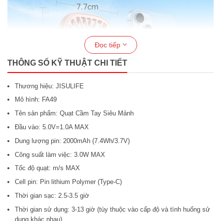
Đọc tiếp
THÔNG SỐ KỸ THUẬT CHI TIẾT
Thương hiệu: JISULIFE
Mô hình: FA49
Tên sản phẩm: Quạt Cầm Tay Siêu Mảnh
Đầu vào: 5.0V=1.0A MAX
Dung lượng pin: 2000mAh (7.4Wh/3.7V)
Quạt cầm tay đa năng nhỏ gọn Jisulife FA49 27
Công suất làm việc: 3.0W MAX
Tốc độ quạt: m/s MAX
3 tốc độ gió cho sự thoải mái tùy
Cell pin: Pin lithium Polymer (Type-C)
chỉnh
Thời gian sạc: 2.5-3.5 giờ
Thời gian sử dụng: 3-13 giờ (tùy thuộc vào cấp độ và tình huống sử
Với ba tốc độ gió có thể điều chỉnh, quạt cầm tay mini
dụng khác nhau)