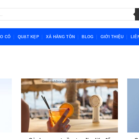
EO CỔ
QUẠT KẸP
XẢ HÀNG TỒN
BLOG
GIỚI THIỆU
LIÊ