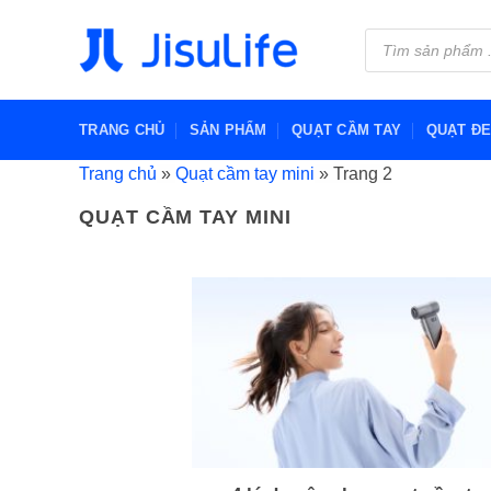
Bỏ
Tìm
qua
kiếm
sản
nội
phẩm
dung
TRANG CHỦ
SẢN PHẨM
QUẠT CẦM TAY
QUẠT Đ
Trang chủ
»
Quạt cầm tay mini
»
Trang 2
QUẠT CẦM TAY MINI