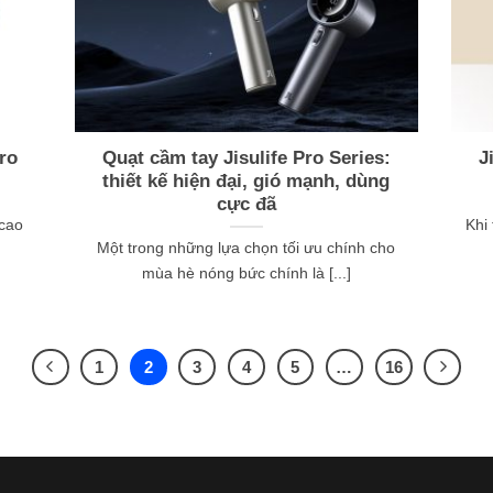
ro
Quạt cầm tay Jisulife Pro Series:
J
thiết kế hiện đại, gió mạnh, dùng
cực đã
 cao
Khi 
Một trong những lựa chọn tối ưu chính cho
mùa hè nóng bức chính là [...]
1
2
3
4
5
…
16