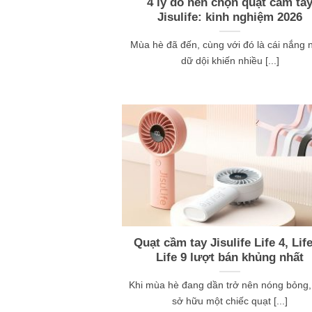
4 lý do nên chọn quạt cầm ta
Jisulife: kinh nghiệm 2026
Mùa hè đã đến, cùng với đó là cái nắng 
dữ dội khiến nhiều [...]
Quạt cầm tay Jisulife Life 4, Life
Life 9 lượt bán khủng nhất
Khi mùa hè đang dần trở nên nóng bỏng,
sở hữu một chiếc quạt [...]