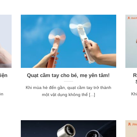
iện
Quạt cầm tay cho bé, mẹ yên tâm!
R
Khi mùa hè đến gần, quạt cầm tay trở thành
ện
Kh
một vật dụng không thể [...]