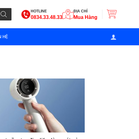
HOTLINE
ĐỊA CHỈ
0834.33.48.33
Mua Hàng
N HỆ