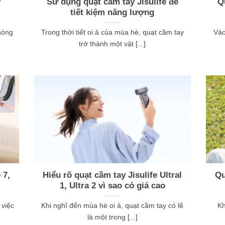
y
Sử dụng quạt cầm tay Jisulife để
Q
tiết kiệm năng lượng
nóng
Trong thời tiết oi ả của mùa hè, quạt cầm tay
Vào
trở thành một vật [...]
 7,
Hiểu rõ quạt cầm tay Jisulife Ultral
Qu
1, Ultra 2 vì sao có giá cao
 việc
Khi nghĩ đến mùa hè oi ả, quạt cầm tay có lẽ
Kh
là một trong [...]