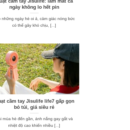
uạt cầm tay Jisulife: làm mát cả
ngày không lo hết pin
 những ngày hè oi ả, cảm giác nóng bức
có thể gây khó chịu, [...]
ạt cầm tay Jisulife life7 gấp gọn
bỏ túi, giá siêu rẻ
i mùa hè đến gần, ánh nắng gay gắt và
nhiệt độ cao khiến nhiều [...]