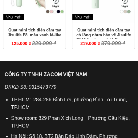
Như mới
Như mới
Quạt mini tích điện cầm tay
Quạt mini tích điện cầm tay
Jisulife F8, màu xanh lá-like
có lồng nhựa bảo vệ Jisulife
new
FA42-1 màu xanh lá-like new
229.000
₫
379.000
₫
125.000
₫
219.000
₫
CÔNG TY TNHH ZACOM VIỆT NAM
DKKD Số: 0315473779
TP.HCM: 284-286 Bình Lợi, phường Bình Lợi Trung,
TP.HCM
Show room: 329 Phan Xích Long , Phường Cầu Kiệu,
TP.HCM
Hà Nội: Số 18, BT2 Bán Đảo Linh Đàm, Phường