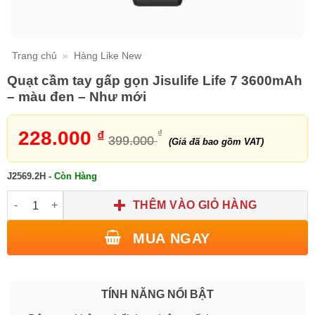
Trang chủ
»
Hàng Like New
Quạt cầm tay gấp gọn Jisulife Life 7 3600mAh
– màu đen – Như mới
228.000
₫
₫
399.000
(Giá đã bao gồm VAT)
J2569.2H
-
Còn Hàng
Quạt cầm tay gấp gọn Jisulife Life 7 3600mAh - màu đen - Như 
THÊM VÀO GIỎ HÀNG
MUA NGAY
TÍNH NĂNG NỔI BẬT