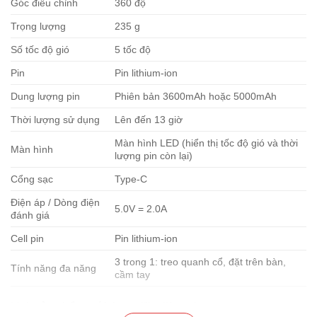
Góc điều chỉnh
360 độ
Trọng lượng
235 g
Số tốc độ gió
5 tốc độ
Pin
Pin lithium-ion
Dung lượng pin
Phiên bản 3600mAh hoặc 5000mAh
Thời lượng sử dụng
Lên đến 13 giờ
Màn hình LED (hiển thị tốc độ gió và thời
Màn hình
lượng pin còn lại)
Cổng sạc
Type-C
Điện áp / Dòng điện
5.0V = 2.0A
đánh giá
Cell pin
Pin lithium-ion
3 trong 1: treo quanh cổ, đặt trên bàn,
Tính năng đa năng
cầm tay
Link sản phẩm mới: https://jisulife.vn/quat-cam-tay-gap-